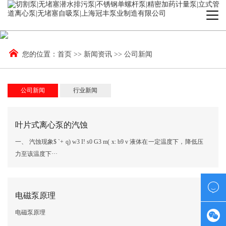
您的位置：
首页
>>
新闻资讯
>>
公司新闻
公司新闻
行业新闻
叶片式离心泵的汽蚀
一、 汽蚀现象$ `+ q) w3 I! s0 G3 m( x: b9 v 液体在一定温度下，降低压
力至该温度下···

电磁泵原理
电磁泵原理
