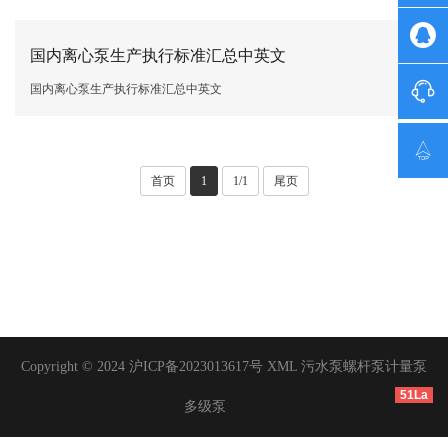

国内离心泵生产执行标准汇总中英文

国内离心泵生产执行标准汇总中英文

首页
1
1/1
尾页
Copyright © 2024
沪ICP备2023013617号
XML
污水泵
螺杆泵
计量泵
51La
多级泵