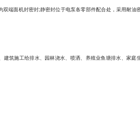
为双端面机封密封;静密封位于电泵各零部件配合处，采用耐油
、建筑施工给排水、园林浇水、喷洒、养殖业鱼塘排水、家庭