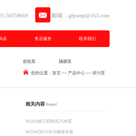
-56559669
邮箱：gfpump@163.com
风采
售后服务
联系我们
齿轮泵
隔膜泵
您的位置：
首页
>>
产品中心
>>
排污泵
相关内容
Related
WQAS铰刀切割式污水泵
WQ/WQD污水污物潜水泵