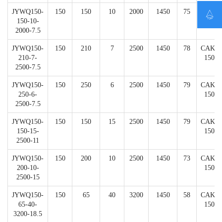
JYWQ150-
150
150
10
2000
1450
75
CAK-

150-10-
150
2000-7.5
JYWQ150-
150
210
7
2500
1450
78
CAK-
210-7-
150
2500-7.5
JYWQ150-
150
250
6
2500
1450
79
CAK-
250-6-
150
2500-7.5
JYWQ150-
150
150
15
2500
1450
79
CAK-
150-15-
150
2500-11
JYWQ150-
150
200
10
2500
1450
73
CAK-
200-10-
150
2500-15
JYWQ150-
150
65
40
3200
1450
58
CAK-
65-40-
150
3200-18.5