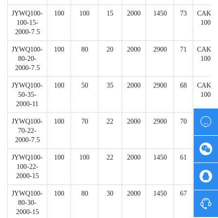
JYWQ100-
100
100
15
2000
1450
73
CAK-
100-15-
100
2000-7.5
JYWQ100-
100
80
20
2000
2900
71
CAK-
80-20-
100
2000-7.5
JYWQ100-
100
50
35
2000
2900
68
CAK-
50-35-
100
2000-11

JYWQ100-
100
70
22
2000
2900
70
CAK-
70-22-
100
2000-7.5

JYWQ100-
100
100
22
2000
1450
61
CAK-
100-22-
100

2000-15
JYWQ100-
100
80
30
2000
1450
67
CAK-

80-30-
100
2000-15