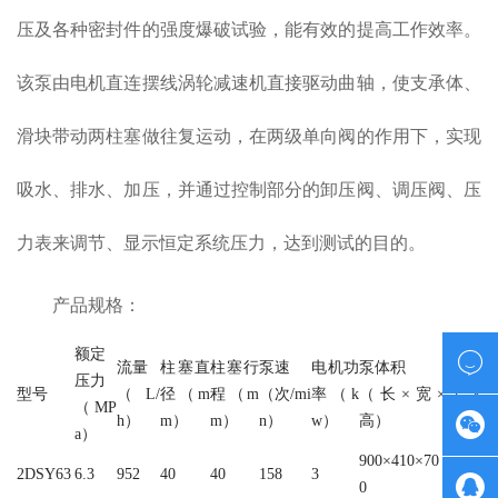
压及各种密封件的强度爆破试验，能有效的提高工作效率。
该泵由电机直连摆线涡轮减速机直接驱动曲轴，使支承体、
滑块带动两柱塞做往复运动，在两级单向阀的作用下，实现
吸水、排水、加压，并通过控制部分的卸压阀、调压阀、压
力表来调节、显示恒定系统压力，达到测试的目的。
产品规格：
额定

流量
柱塞直
柱塞行
泵速
电机功
泵体积
重量
压力
型号
（L/
径（m
程（m
（次/mi
率（k
（长×宽×
（k
（MP

h）
m）
m）
n）
w）
高）
g）
a）
900×410×70
2DSY63
6.3
952
40
40
158
3
180

0