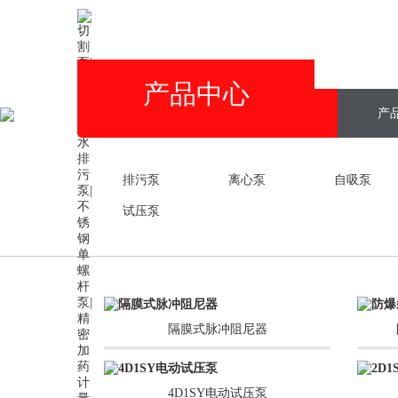
产品中心
网站首页
关于我们
产
排污泵
离心泵
自吸泵
试压泵
隔膜式脉冲阻尼器
4D1SY电动试压泵